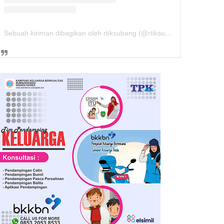
Sebuah kiriman dibagikan oleh rtiksubang (@rtiksubang)