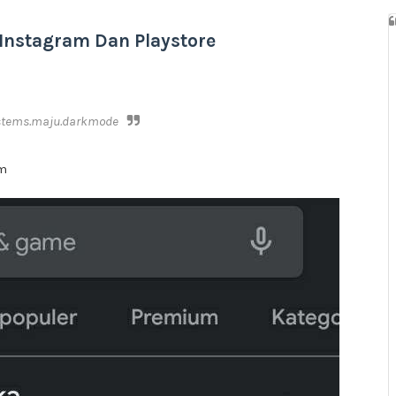
 Instagram Dan Playstore
ystems.maju.darkmode
am