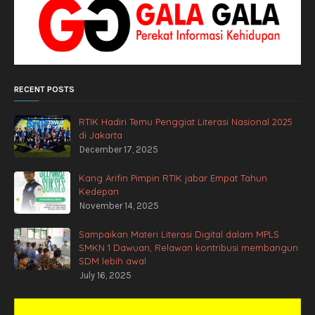
RECENT POSTS
RTIK Hadiri Temu Penggiat Literasi Nasional 2025
di Jakarta
December 17, 2025
Kang Arifin Pimpin RTIK jabar Empat Tahun
Kedepan
November 14, 2025
Sampaikan Materi Literasi Digital dalam MPLS
SMKN 1 Dawuan, Relawan kontribusi membangun
SDM lebih awal
July 16, 2025