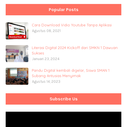
Popular Posts
Cara Download Vidio Youtube Tanpa Aplikasi
Agustus 08, 2021
Literasi Digital 2024 Kickoff dari SMKN 1 Dawuan
Sukses
Januari 23, 2024
Pandu Digital kembali digelar, Siswa SMAN 1
Subang Antusias Menyimak
Agustus 14, 2023
Subscribe Us