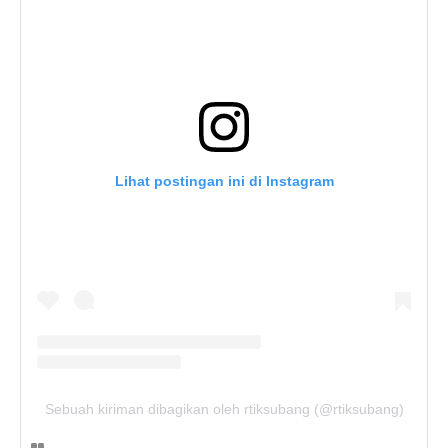
Lihat postingan ini di Instagram
Sebuah kiriman dibagikan oleh rtiksubang (@rtiksubang)