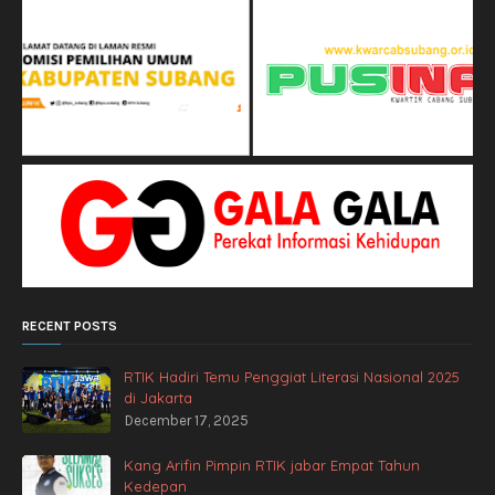
RECENT POSTS
RTIK Hadiri Temu Penggiat Literasi Nasional 2025
di Jakarta
December 17, 2025
Kang Arifin Pimpin RTIK jabar Empat Tahun
Kedepan