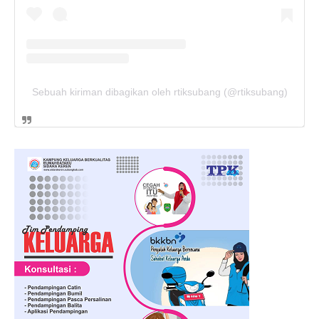
Sebuah kiriman dibagikan oleh rtiksubang (@rtiksubang)