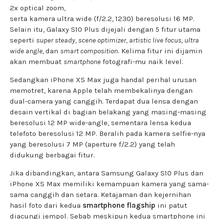
2x optical zoom,
serta kamera ultra wide (f/2.2, 1230) beresolusi 16 MP.
Selain itu, Galaxy S10 Plus dijejali dengan 5 fitur utama
seperti
super steady, scene optimizer, artistic live focus, ultra
wide angle,
dan
smart composition
. Kelima fitur ini dijamin
akan membuat
smartphone
fotografi-mu naik level.
Sedangkan iPhone XS Max juga handal perihal urusan
memotret, karena Apple telah membekalinya dengan
dual-camera yang canggih. Terdapat dua lensa dengan
desain vertikal di bagian belakang yang masing-masing
beresolusi 12 MP wide-angle, sementara lensa kedua
telefoto beresolusi 12 MP. Beralih pada kamera selfie-nya
yang beresolusi 7 MP (aperture f/2.2) yang telah
didukung berbagai fitur.
Jika dibandingkan, antara Samsung Galaxy S10 Plus dan
iPhone XS Max memiliki kemampuan kamera yang sama-
sama canggih dan setara. Ketajaman dan kejernihan
hasil foto dari kedua
smartphone flagship
ini patut
diacungi jempol. Sebab meskipun kedua smartphone ini