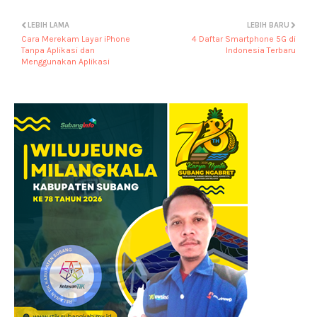
LEBIH LAMA
LEBIH BARU
Cara Merekam Layar iPhone
4 Daftar Smartphone 5G di
Tanpa Aplikasi dan
Indonesia Terbaru
Menggunakan Aplikasi