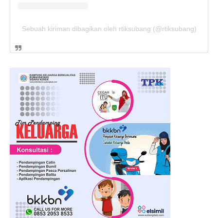
Sebuah kiriman dibagikan oleh rtiksubang (@rtiksubang)