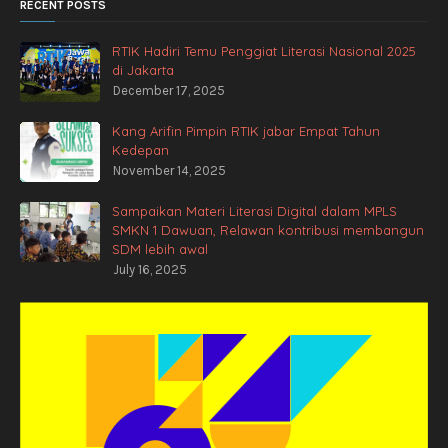
RECENT POSTS
RTIK Hadiri Temu Penggiat Literasi Nasional 2025
di Jakarta
December 17, 2025
Kang Arifin Pimpin RTIK jabar Empat Tahun
Kedepan
November 14, 2025
Sampaikan Materi Literasi Digital dalam MPLS
SMKN 1 Dawuan, Relawan kontribusi membangun
SDM lebih awal
July 16, 2025