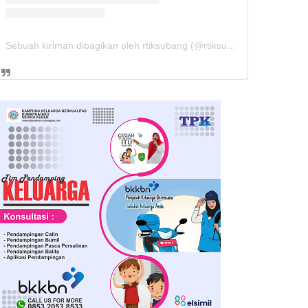
Sebuah kiriman dibagikan oleh rtiksubang (@rtiksubang)