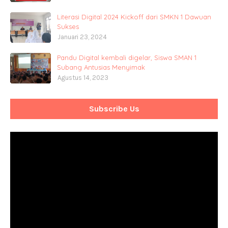
Literasi Digital 2024 Kickoff dari SMKN 1 Dawuan
Sukses
Januari 23, 2024
Pandu Digital kembali digelar, Siswa SMAN 1
Subang Antusias Menyimak
Agustus 14, 2023
Subscribe Us