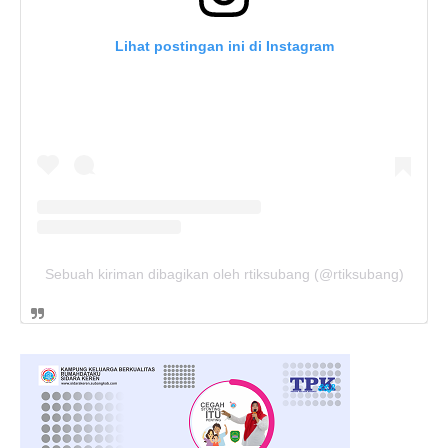
Lihat postingan ini di Instagram
Sebuah kiriman dibagikan oleh rtiksubang (@rtiksubang)