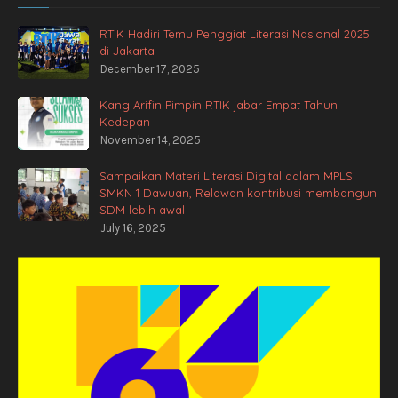
RTIK Hadiri Temu Penggiat Literasi Nasional 2025
di Jakarta
December 17, 2025
Kang Arifin Pimpin RTIK jabar Empat Tahun
Kedepan
November 14, 2025
Sampaikan Materi Literasi Digital dalam MPLS
SMKN 1 Dawuan, Relawan kontribusi membangun
SDM lebih awal
July 16, 2025