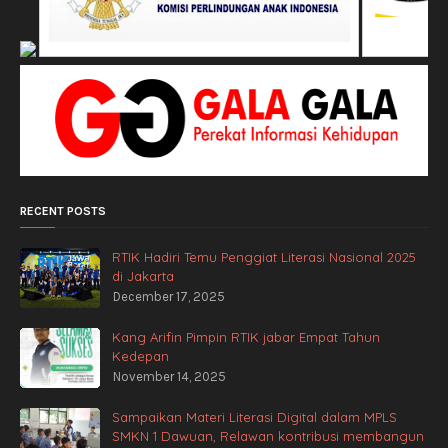
RECENT POSTS
RTIK Hadiri Temu Penggiat Literasi Nasional 2025
di Jakarta
December 17, 2025
Kang Arifin Pimpin RTIK jabar Empat Tahun
Kedepan
November 14, 2025
Sampaikan Materi Literasi Digital dalam MPLS
SMKN 1 Dawuan, Relawan kontribusi membangun