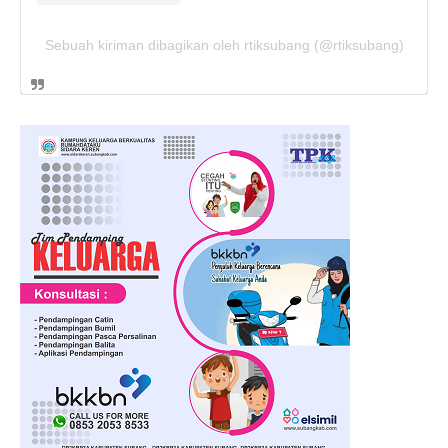
Sebuah kiriman dibagikan oleh rtiksubang (@rtiksubang)