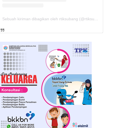
Sebuah kiriman dibagikan oleh rtiksubang (@rtiksubang)