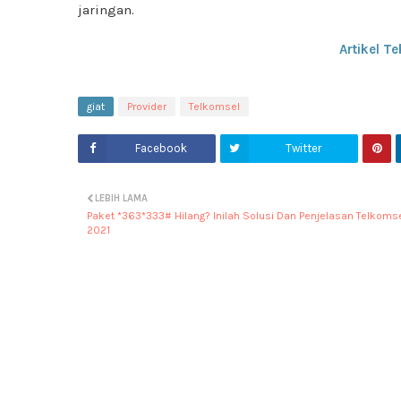
jaringan.
Artikel T
giat
Provider
Telkomsel
Facebook
Twitter
LEBIH LAMA
Paket *363*333# Hilang? Inilah Solusi Dan Penjelasan Telkoms
2021