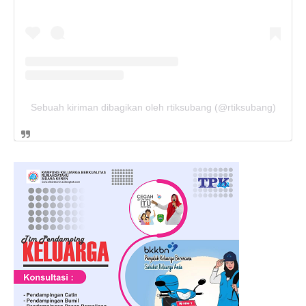
Sebuah kiriman dibagikan oleh rtiksubang (@rtiksubang)