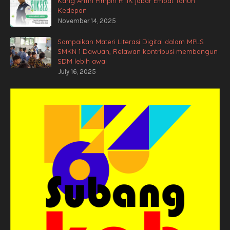
Kang Arifin Pimpin RTIK jabar Empat Tahun
Kedepan
November 14, 2025
Sampaikan Materi Literasi Digital dalam MPLS
SMKN 1 Dawuan, Relawan kontribusi membangun
SDM lebih awal
July 16, 2025