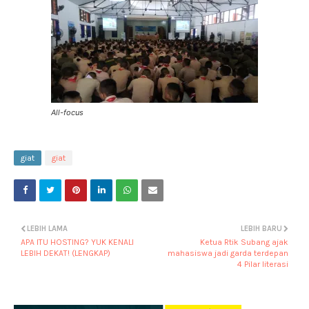
All-focus
giat
giat
LEBIH LAMA
LEBIH BARU
APA ITU HOSTING? YUK KENALI
Ketua Rtik Subang ajak
LEBIH DEKAT! (LENGKAP)
mahasiswa jadi garda terdepan
4 Pilar literasi