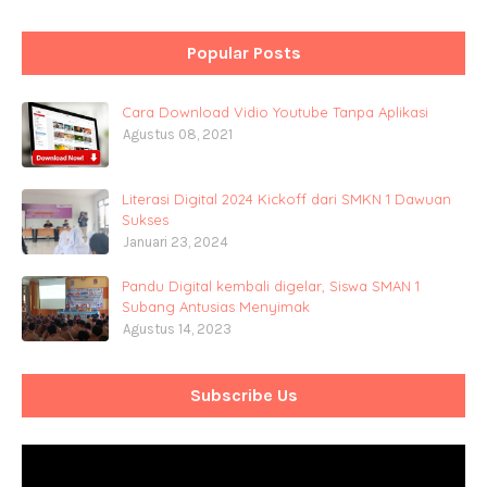
Popular Posts
Cara Download Vidio Youtube Tanpa Aplikasi
Agustus 08, 2021
Literasi Digital 2024 Kickoff dari SMKN 1 Dawuan
Sukses
Januari 23, 2024
Pandu Digital kembali digelar, Siswa SMAN 1
Subang Antusias Menyimak
Agustus 14, 2023
Subscribe Us