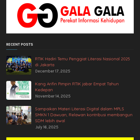
RECENT POSTS
RTIK Hadiri Temu Penggiat Literasi Nasional 2025
di Jakarta
December 17, 2025
Kang Arifin Pimpin RTIK jabar Empat Tahun
Kedepan
November 14, 2025
Sampaikan Materi Literasi Digital dalam MPLS
SMKN 1 Dawuan, Relawan kontribusi membangun
SDM lebih awal
July 16, 2025