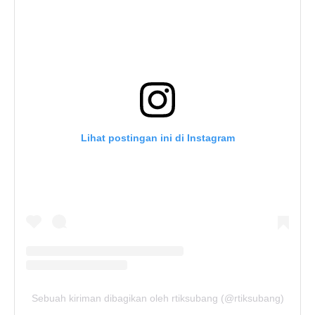
Lihat postingan ini di Instagram
Sebuah kiriman dibagikan oleh rtiksubang (@rtiksubang)